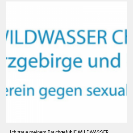
„Ich traue meinem Bauchgefühl!“ WILDWASSER